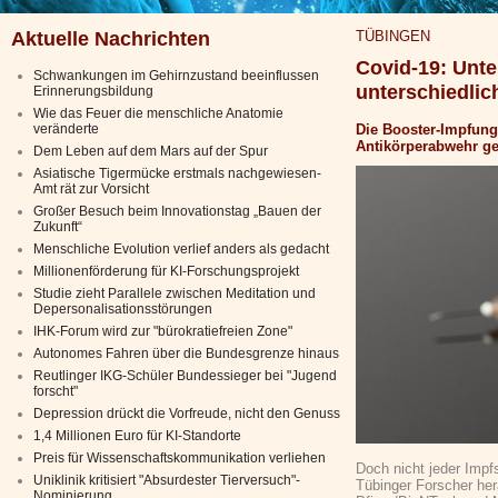
Aktuelle Nachrichten
TÜBINGEN
Covid-19: Unte
Schwankungen im Gehirnzustand beeinflussen
unterschiedlic
Erinnerungsbildung
Wie das Feuer die menschliche Anatomie
veränderte
Die Booster-Impfung
Antikörperabwehr g
Dem Leben auf dem Mars auf der Spur
Asiatische Tigermücke erstmals nachgewiesen-
Amt rät zur Vorsicht
Großer Besuch beim Innovationstag „Bauen der
Zukunft“
Menschliche Evolution verlief anders als gedacht
Millionenförderung für KI-Forschungsprojekt
Studie zieht Parallele zwischen Meditation und
Depersonalisationsstörungen
IHK-Forum wird zur "bürokratiefreien Zone"
Autonomes Fahren über die Bundesgrenze hinaus
Reutlinger IKG-Schüler Bundessieger bei "Jugend
forscht"
Depression drückt die Vorfreude, nicht den Genuss
1,4 Millionen Euro für KI-Standorte
Preis für Wissenschaftskommunikation verliehen
Doch nicht jeder Impf
Uniklinik kritisiert "Absurdester Tierversuch"-
Tübinger Forscher he
Nominierung