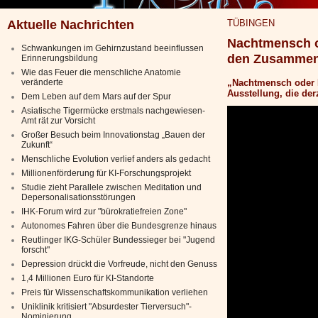
Aktuelle Nachrichten
TÜBINGEN
Nachtmensch o
Schwankungen im Gehirnzustand beeinflussen
den Zusammen
Erinnerungsbildung
Wie das Feuer die menschliche Anatomie
veränderte
„Nachtmensch oder F
Ausstellung, die der
Dem Leben auf dem Mars auf der Spur
Asiatische Tigermücke erstmals nachgewiesen-
Amt rät zur Vorsicht
Großer Besuch beim Innovationstag „Bauen der
Zukunft“
Menschliche Evolution verlief anders als gedacht
Millionenförderung für KI-Forschungsprojekt
Studie zieht Parallele zwischen Meditation und
Depersonalisationsstörungen
IHK-Forum wird zur "bürokratiefreien Zone"
Autonomes Fahren über die Bundesgrenze hinaus
Reutlinger IKG-Schüler Bundessieger bei "Jugend
forscht"
Depression drückt die Vorfreude, nicht den Genuss
1,4 Millionen Euro für KI-Standorte
Preis für Wissenschaftskommunikation verliehen
Uniklinik kritisiert "Absurdester Tierversuch"-
Nominierung