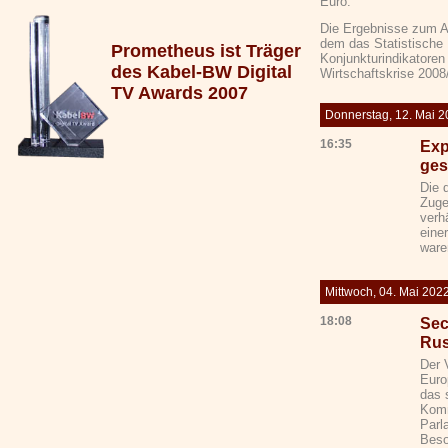
Euro.
Die Ergebnisse zum A
dem das Statistische
Prometheus ist Träger
Konjunkturindikatoren
des Kabel-BW Digital
Wirtschaftskrise 2008
TV Awards 2007
Donnerstag, 12. Mai 
16:35
Exp
ge
Die 
Zuge
verh
eine
ware
Mittwoch, 04. Mai 202
18:08
Sec
Rus
Der 
Euro
das 
Komm
Parl
Beso