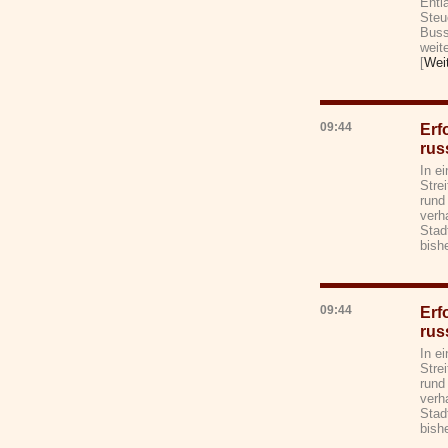
Entl
Steu
Buss
weit
[
Wei
09:44
Erf
rus
In e
Stre
rund
verh
Stad
bishe
09:44
Erf
rus
In e
Stre
rund
verh
Stad
bishe