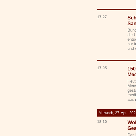
17:27
Sch
San
Bund
die 
ents
nur 
und 
17:05
150
Med
Heute
Mens
gest
medi
aus 
Mittwoch, 27. April 20
18:10
Wol
Ges
Der 