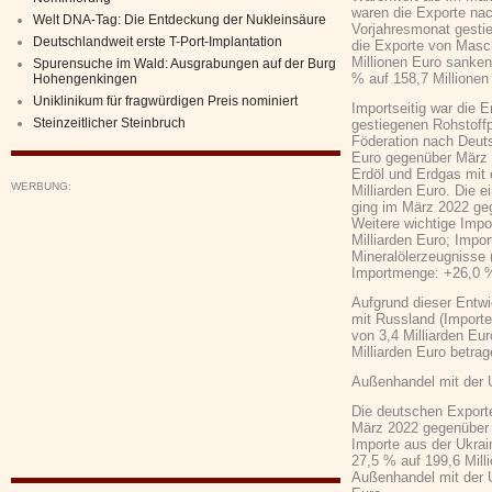
waren die Exporte n
Welt DNA-Tag: Die Entdeckung der Nukleinsäure
Vorjahresmonat gesti
Deutschlandweit erste T-Port-Implantation
die Exporte von Masc
Millionen Euro sanken
Spurensuche im Wald: Ausgrabungen auf der Burg
% auf 158,7 Millionen
Hohengenkingen
Uniklinikum für fragwürdigen Preis nominiert
Importseitig war die 
Steinzeitlicher Steinbruch
gestiegenen Rohstoff
Föderation nach Deut
Euro gegenüber März 
Erdöl und Erdgas mit
WERBUNG:
Milliarden Euro. Die 
ging im März 2022 ge
Weitere wichtige Impo
Milliarden Euro; Impo
Mineralölerzeugnisse 
Importmenge: +26,0 
Aufgrund dieser Entw
mit Russland (Import
von 3,4 Milliarden Eu
Milliarden Euro betrag
Außenhandel mit der U
Die deutschen Exporte
März 2022 gegenüber 
Importe aus der Ukra
27,5 % auf 199,6 Mill
Außenhandel mit der 