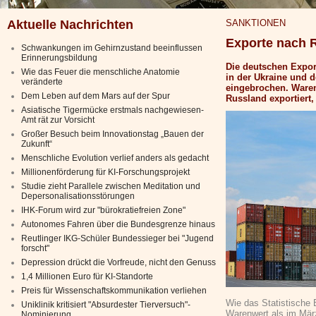
Aktuelle Nachrichten
SANKTIONEN
Exporte nach 
Schwankungen im Gehirnzustand beeinflussen
Erinnerungsbildung
Die deutschen Expor
Wie das Feuer die menschliche Anatomie
in der Ukraine und 
veränderte
eingebrochen. Waren
Dem Leben auf dem Mars auf der Spur
Russland exportiert,
Asiatische Tigermücke erstmals nachgewiesen-
Amt rät zur Vorsicht
Großer Besuch beim Innovationstag „Bauen der
Zukunft“
Menschliche Evolution verlief anders als gedacht
Millionenförderung für KI-Forschungsprojekt
Studie zieht Parallele zwischen Meditation und
Depersonalisationsstörungen
IHK-Forum wird zur "bürokratiefreien Zone"
Autonomes Fahren über die Bundesgrenze hinaus
Reutlinger IKG-Schüler Bundessieger bei "Jugend
forscht"
Depression drückt die Vorfreude, nicht den Genuss
1,4 Millionen Euro für KI-Standorte
Preis für Wissenschaftskommunikation verliehen
Wie das Statistische 
Uniklinik kritisiert "Absurdester Tierversuch"-
Warenwert als im Mär
Nominierung