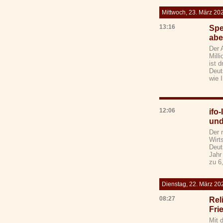
Mittwoch, 23. März 20
13:16
Spe
aber
Der 
Mill
ist d
Deut
wie 
12:06
ifo-
und
Der 
Wirt
Deut
Jahr 
zu 6
Dienstag, 22. März 20
08:27
Rel
Fri
Mit 