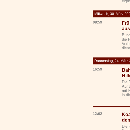
expl
Mittwoch, 30. März 20
08:59
Frü
aus
Bund
die 
Verb
dien
Donnerstag, 24. März
16:59
Bah
Hil
Die 
Auf 
mit 
in di
12:02
Koa
den
Die 