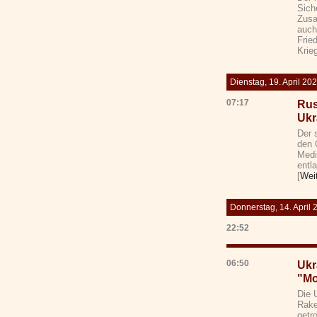
Sich
Zusa
auch
Frie
Krie
Dienstag, 19. April 20
07:17
Rus
Ukr
Der 
den 
Medi
entl
[
Wei
Donnerstag, 14. April 
22:52
06:50
Ukr
"Mo
Die 
Rake
getr