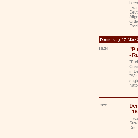
been
Evan
Deut
Allg
Orth
Fran
Donnerstag, 17. März
16:36
"Pu
- R
"Put
Gene
in B
"Wir
sagt
Nato
08:59
Der
- 1
Lese
Stre
Deut