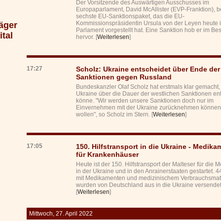
Der Vorsitzende des Auswärtigen Ausschusses im
Europaparlament, David McAllister (EVP-Franktion), b
sechste EU-Sanktionspaket, das die EU-
Kommissionspräsidentin Ursula von der Leyen heute 
äger
Parlament vorgestellt hat. Eine Sanktion hob er im B
tal
hervor. [
Weiterlesen
]
17:27
Scholz: Ukraine entscheidet über Ende der
Sanktionen gegen Russland
Bundeskanzler Olaf Scholz hat erstmals klar gemacht,
Ukraine über die Dauer der westlichen Sanktionen en
könne. "Wir werden unsere Sanktionen doch nur im
Einvernehmen mit der Ukraine zurücknehmen können
wollen", so Scholz im Stern. [
Weiterlesen
]
17:05
150. Hilfstransport in die Ukraine - Medika
für Krankenhäuser
Heute ist der 150. Hilfstransport der Malteser für die
in der Ukraine und in den Anrainerstaaten gestartet. 4
mit Medikamenten und medizinischem Verbrauchsmate
wurden von Deutschland aus in die Ukraine versendet
[
Weiterlesen
]
Mittwoch, 27. April 2022