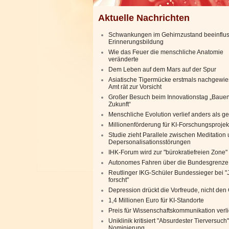
Aktuelle Nachrichten
Schwankungen im Gehirnzustand beeinflu
Erinnerungsbildung
Wie das Feuer die menschliche Anatomie
veränderte
Dem Leben auf dem Mars auf der Spur
Asiatische Tigermücke erstmals nachgewie
Amt rät zur Vorsicht
Großer Besuch beim Innovationstag „Bauen
Zukunft“
Menschliche Evolution verlief anders als g
Millionenförderung für KI-Forschungsprojek
Studie zieht Parallele zwischen Meditation
Depersonalisationsstörungen
IHK-Forum wird zur "bürokratiefreien Zone"
Autonomes Fahren über die Bundesgrenze
Reutlinger IKG-Schüler Bundessieger bei 
forscht"
Depression drückt die Vorfreude, nicht de
1,4 Millionen Euro für KI-Standorte
Preis für Wissenschaftskommunikation verl
Uniklinik kritisiert "Absurdester Tierversuch"
Nominierung