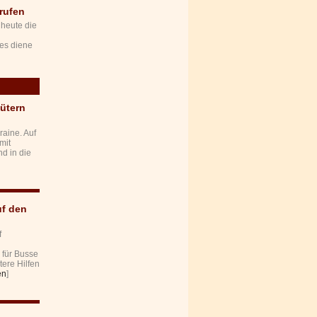
rufen
 heute die
es diene
gütern
raine. Auf
mit
d in die
uf den
f
 für Busse
ere Hilfen
en
]