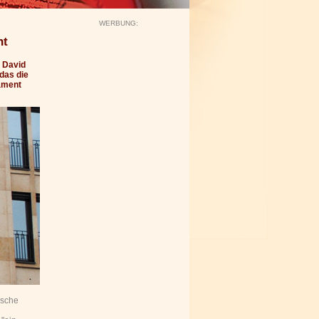
WERBUNG:
ht
 David
das die
ament
ische