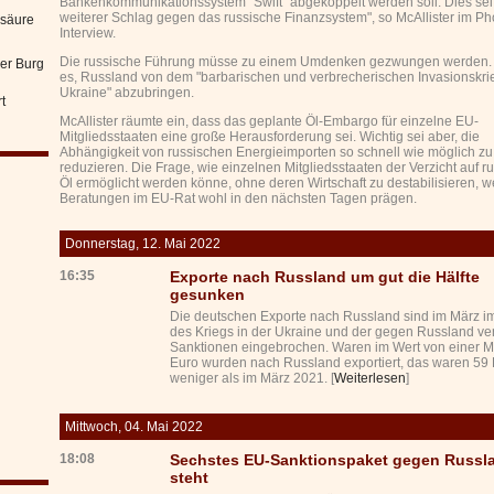
Bankenkommunikationssystem "Swift" abgekoppelt werden soll. Dies sei
weiterer Schlag gegen das russische Finanzsystem", so McAllister im Ph
nsäure
Interview.
Die russische Führung müsse zu einem Umdenken gezwungen werden. Z
er Burg
es, Russland von dem "barbarischen und verbrecherischen Invasionskrie
Ukraine" abzubringen.
t
McAllister räumte ein, dass das geplante Öl-Embargo für einzelne EU-
Mitgliedsstaaten eine große Herausforderung sei. Wichtig sei aber, die
Abhängigkeit von russischen Energieimporten so schnell wie möglich zu
reduzieren. Die Frage, wie einzelnen Mitgliedsstaaten der Verzicht auf r
Öl ermöglicht werden könne, ohne deren Wirtschaft zu destabilisieren, w
Beratungen im EU-Rat wohl in den nächsten Tagen prägen.
Donnerstag, 12. Mai 2022
16:35
Exporte nach Russland um gut die Hälfte
gesunken
Die deutschen Exporte nach Russland sind im März i
des Kriegs in der Ukraine und der gegen Russland v
Sanktionen eingebrochen. Waren im Wert von einer Mi
Euro wurden nach Russland exportiert, das waren 59 
weniger als im März 2021. [
Weiterlesen
]
Mittwoch, 04. Mai 2022
18:08
Sechstes EU-Sanktionspaket gegen Russl
steht