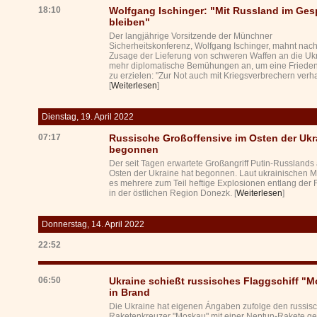
18:10
Wolfgang Ischinger: "Mit Russland im Ges
bleiben"
Der langjährige Vorsitzende der Münchner
Sicherheitskonferenz, Wolfgang Ischinger, mahnt nach
Zusage der Lieferung von schweren Waffen an die Uk
mehr diplomatische Bemühungen an, um eine Friede
zu erzielen: "Zur Not auch mit Kriegsverbrechern verh
[
Weiterlesen
]
Dienstag, 19. April 2022
07:17
Russische Großoffensive im Osten der Ukr
begonnen
Der seit Tagen erwartete Großangriff Putin-Russlands
Osten der Ukraine hat begonnen. Laut ukrainischen 
es mehrere zum Teil heftige Explosionen entlang der F
in der östlichen Region Donezk. [
Weiterlesen
]
Donnerstag, 14. April 2022
22:52
06:50
Ukraine schießt russisches Flaggschiff "
in Brand
Die Ukraine hat eigenen Ángaben zufolge den russis
Raketenkreuzer "Moskau" mit einer Neptun-Rakete get