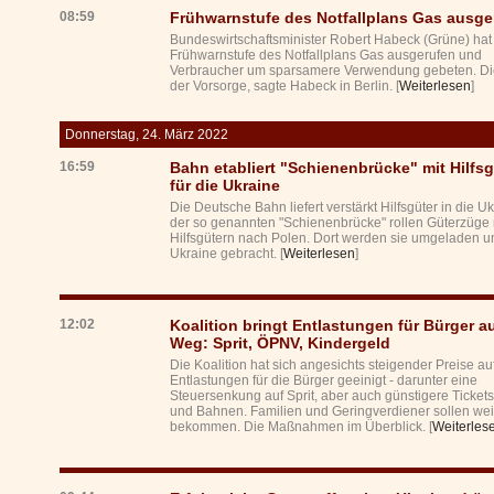
08:59
Frühwarnstufe des Notfallplans Gas ausge
Bundeswirtschaftsminister Robert Habeck (Grüne) hat
Frühwarnstufe des Notfallplans Gas ausgerufen und
Verbraucher um sparsamere Verwendung gebeten. Di
der Vorsorge, sagte Habeck in Berlin. [
Weiterlesen
]
Donnerstag, 24. März 2022
16:59
Bahn etabliert "Schienenbrücke" mit Hilfs
für die Ukraine
Die Deutsche Bahn liefert verstärkt Hilfsgüter in die Uk
der so genannten "Schienenbrücke" rollen Güterzüge 
Hilfsgütern nach Polen. Dort werden sie umgeladen un
Ukraine gebracht. [
Weiterlesen
]
12:02
Koalition bringt Entlastungen für Bürger a
Weg: Sprit, ÖPNV, Kindergeld
Die Koalition hat sich angesichts steigender Preise au
Entlastungen für die Bürger geeinigt - darunter eine
Steuersenkung auf Sprit, aber auch günstigere Tickets
und Bahnen. Familien und Geringverdiener sollen weit
bekommen. Die Maßnahmen im Überblick. [
Weiterles