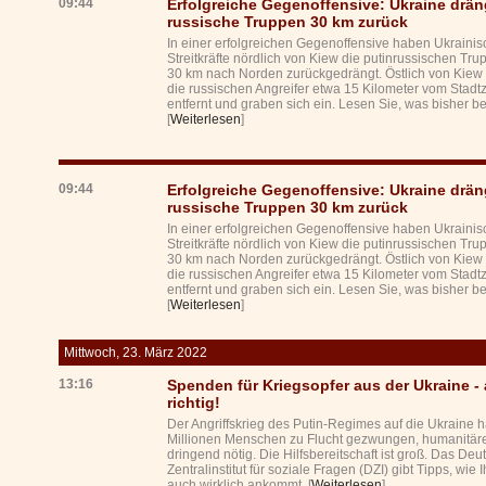
09:44
Erfolgreiche Gegenoffensive: Ukraine drän
russische Truppen 30 km zurück
In einer erfolgreichen Gegenoffensive haben Ukraini
Streitkräfte nördlich von Kiew die putinrussischen Tr
30 km nach Norden zurückgedrängt. Östlich von Kiew
die russischen Angreifer etwa 15 Kilometer vom Stadt
entfernt und graben sich ein. Lesen Sie, was bisher be
[
Weiterlesen
]
09:44
Erfolgreiche Gegenoffensive: Ukraine drän
russische Truppen 30 km zurück
In einer erfolgreichen Gegenoffensive haben Ukraini
Streitkräfte nördlich von Kiew die putinrussischen Tr
30 km nach Norden zurückgedrängt. Östlich von Kiew
die russischen Angreifer etwa 15 Kilometer vom Stadt
entfernt und graben sich ein. Lesen Sie, was bisher be
[
Weiterlesen
]
Mittwoch, 23. März 2022
13:16
Spenden für Kriegsopfer aus der Ukraine - 
richtig!
Der Angriffskrieg des Putin-Regimes auf die Ukraine h
Millionen Menschen zu Flucht gezwungen, humanitäre 
dringend nötig. Die Hilfsbereitschaft ist groß. Das Deu
Zentralinstitut für soziale Fragen (DZI) gibt Tipps, wie I
auch wirklich ankommt. [
Weiterlesen
]