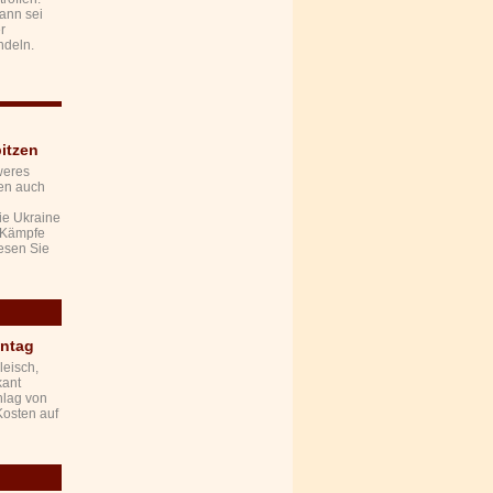
ann sei
r
ndeln.
itzen
weres
den auch
ie Ukraine
n Kämpfe
esen Sie
ontag
leisch,
kant
chlag von
Kosten auf