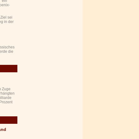
 "ein
oenix-
iel sei
g in der
ussisches
erde die
m Zuge
erhängten
lliarde
Prozent
and