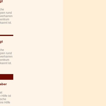
gt
sche
uppen rund
 verharren
zentrum
kannt ist.
gt
sche
uppen rund
 verharren
zentrum
kannt ist.
aber
at
Hilfe ist
tsche
hre Hilfe