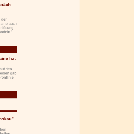
präch
 der
raine auch
nslösung
andeln."
aine hat
 auf den
Medien gab
rontlinie
Moskau"
chen
roffen.