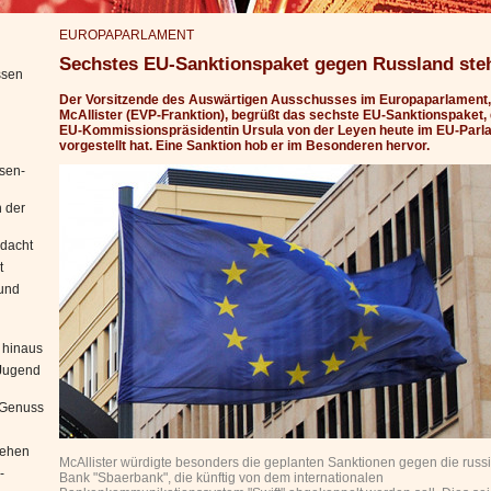
EUROPAPARLAMENT
Sechstes EU-Sanktionspaket gegen Russland ste
ssen
Der Vorsitzende des Auswärtigen Ausschusses im Europaparlament,
McAllister (EVP-Franktion), begrüßt das sechste EU-Sanktionspaket, 
EU-Kommissionspräsidentin Ursula von der Leyen heute im EU-Parl
vorgestellt hat. Eine Sanktion hob er im Besonderen hervor.
sen-
 der
edacht
t
 und
 hinaus
"Jugend
n Genuss
iehen
McAllister würdigte besonders die geplanten Sanktionen gegen die russ
-
Bank "Sbaerbank", die künftig von dem internationalen