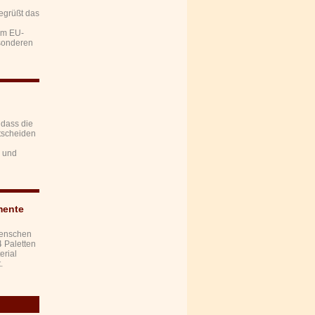
egrüßt das
im EU-
esonderen
 dass die
tscheiden
 und
mente
 Menschen
4 Paletten
rial
.