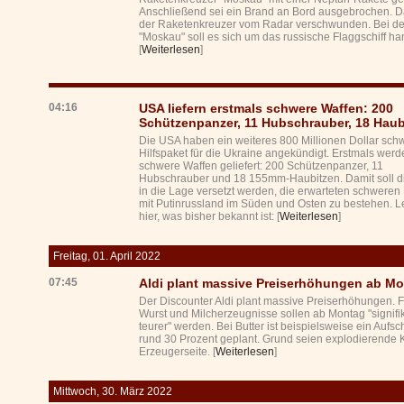
Anschließend sei ein Brand an Bord ausgebrochen. D
der Raketenkreuzer vom Radar verschwunden. Bei de
"Moskau" soll es sich um das russische Flaggschiff ha
[
Weiterlesen
]
04:16
USA liefern erstmals schwere Waffen: 200
Schützenpanzer, 11 Hubschrauber, 18 Haub
Die USA haben ein weiteres 800 Millionen Dollar sch
Hilfspaket für die Ukraine angekündigt. Erstmals wer
schwere Waffen geliefert: 200 Schützenpanzer, 11
Hubschrauber und 18 155mm-Haubitzen. Damit soll d
in die Lage versetzt werden, die erwarteten schwere
mit Putinrussland im Süden und Osten zu bestehen. L
hier, was bisher bekannt ist: [
Weiterlesen
]
Freitag, 01. April 2022
07:45
Aldi plant massive Preiserhöhungen ab M
Der Discounter Aldi plant massive Preiserhöhungen. F
Wurst und Milcherzeugnisse sollen ab Montag "signifi
teurer" werden. Bei Butter ist beispielsweise ein Aufs
rund 30 Prozent geplant. Grund seien explodierende 
Erzeugerseite. [
Weiterlesen
]
Mittwoch, 30. März 2022