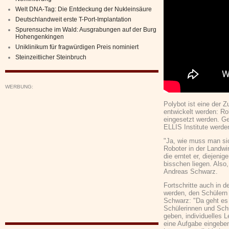
Welt DNA-Tag: Die Entdeckung der Nukleinsäure
Deutschlandweit erste T-Port-Implantation
Spurensuche im Wald: Ausgrabungen auf der Burg
Hohengenkingen
Uniklinikum für fragwürdigen Preis nominiert
Steinzeitlicher Steinbruch
WERBUNG:
Polybot ist eine der Z
entwickelt werden: Rob
eingesetzt werden. G
ELLIS Institute werden 
"Ja, wie muss man si
Roboter in der Landwir
die erntet er, diejenig
bisschen liegen. Also,
Andreas Schwarz.
Fortschritte auch in d
werden, den Schülern
Schwarz: "Da geht es 
Schülerinnen und Sch
geben, individuelles 
eine Aufgabe eingebe