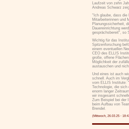
Laufzeit von zehn Jah
Andreas Schwarz zeigt
"Ich glaube, dass die
Mitarbeiterinnen und 
Planungssicherheit, d
Dauereinrichtung werd
gesprächsbereit", so
Wichtig für das Institu
Spitzenforschung befö
einem eventuellen Neu
CEO des ELLIS Institu
große, offene Flächen
Möglichkeit der zufäl
austauschen und nich
Und eines ist auch wic
schnell. Auch im Verg
vom ELLIS Institute: "
Technologie, die sich 
enorm langer Zeitrau
wir insgesamt schnell
Zum Beispiel bei der 
beim Aufbau von Team
Brendel.
(Mittwoch, 26.03.25 - 18