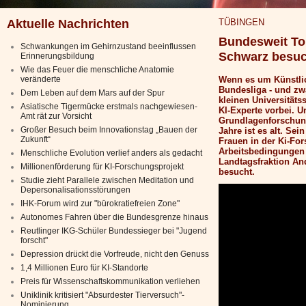
Aktuelle Nachrichten
TÜBINGEN
Bundesweit Top
Schwankungen im Gehirnzustand beeinflussen
Schwarz besuch
Erinnerungsbildung
Wie das Feuer die menschliche Anatomie
veränderte
Wenn es um Künstlich
Bundesliga - und zw
Dem Leben auf dem Mars auf der Spur
kleinen Universität
Asiatische Tigermücke erstmals nachgewiesen-
KI-Experte vorbei. U
Amt rät zur Vorsicht
Grundlagenforschung
Großer Besuch beim Innovationstag „Bauen der
Jahre ist es alt. Se
Zukunft“
Frauen in der Ki-Fo
Arbeitsbedingungen 
Menschliche Evolution verlief anders als gedacht
Landtagsfraktion An
Millionenförderung für KI-Forschungsprojekt
besucht.
Studie zieht Parallele zwischen Meditation und
Depersonalisationsstörungen
IHK-Forum wird zur "bürokratiefreien Zone"
Autonomes Fahren über die Bundesgrenze hinaus
Reutlinger IKG-Schüler Bundessieger bei "Jugend
forscht"
Depression drückt die Vorfreude, nicht den Genuss
1,4 Millionen Euro für KI-Standorte
Preis für Wissenschaftskommunikation verliehen
Uniklinik kritisiert "Absurdester Tierversuch"-
Nominierung