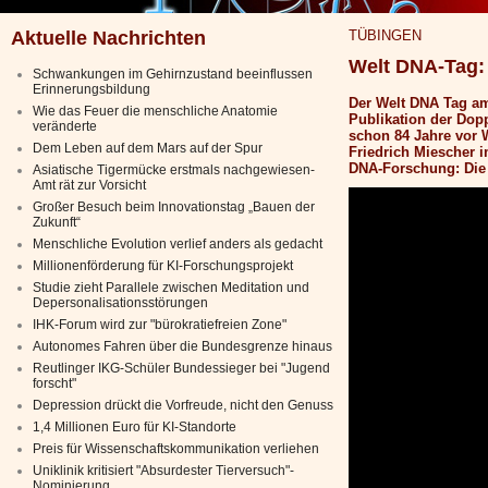
Aktuelle Nachrichten
TÜBINGEN
Welt DNA-Tag:
Schwankungen im Gehirnzustand beeinflussen
Erinnerungsbildung
Der Welt DNA Tag am
Wie das Feuer die menschliche Anatomie
Publikation der Dop
veränderte
schon 84 Jahre vor W
Dem Leben auf dem Mars auf der Spur
Friedrich Miescher 
DNA-Forschung: Die 
Asiatische Tigermücke erstmals nachgewiesen-
Amt rät zur Vorsicht
Großer Besuch beim Innovationstag „Bauen der
Zukunft“
Menschliche Evolution verlief anders als gedacht
Millionenförderung für KI-Forschungsprojekt
Studie zieht Parallele zwischen Meditation und
Depersonalisationsstörungen
IHK-Forum wird zur "bürokratiefreien Zone"
Autonomes Fahren über die Bundesgrenze hinaus
Reutlinger IKG-Schüler Bundessieger bei "Jugend
forscht"
Depression drückt die Vorfreude, nicht den Genuss
1,4 Millionen Euro für KI-Standorte
Preis für Wissenschaftskommunikation verliehen
Uniklinik kritisiert "Absurdester Tierversuch"-
Nominierung