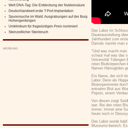
Welt DNA-Tag: Die Entdeckung der Nukleinsäure
Deutschlandweit erste T-Port-Implantation
Spurensuche im Wald: Ausgrabungen auf der Burg
Hohengenkingen
Uniklinikum für fragwürdigen Preis nominiert
Das Labor im Schloss 
Steinzeitlicher Steinbruch
Dauerausstellung übe
Jahrhundert zum erste
Damals nannte man si
WERBUNG:
"Und was macht man d
schaut mal was das so
Universität Tübingen E
roten Blutkörperchen k
Namen Hämoglobin ge
Ein Name, der sich bi
Labor. Denn als Hoppe
Blutexperimente durch
entnahm Blut aus Wun
Pepsin, einem Verda
Von diesen zeigt Seidl
war: Bei den roten Bl
immer. Immer eine Sub
heute noch in 'Desoxy
Das Labor wurde bald
Museums-bereich. Es d