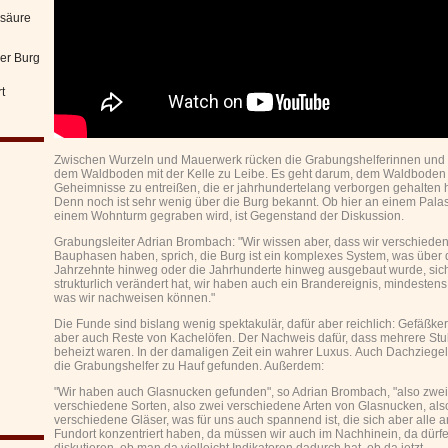
nsäure
er Burg
t
Zwischen Wurzeln und Mauerwerk rücken die Grabungshelferinnen und -
dem Waldboden mit der Kelle zu Leibe. Es geht darum, dem Waldboden
Geheimnisse zu entreißen, die er jahrhundertelang verborgen gehalten h
Denn noch ist sehr wenig über die Burg bekannt. Ob hier an einem Pala
einem Wohnturm gegraben wird, ist Gegenstand der Diskussion.
Grabungsleiter Adrian Brombach: "Wir wissen aber, dass wir verschiede
Bauphasen haben, sprich, die Burg ist ein komplexes System, was über 
Jahrzehnte hinweg oder die Jahrhunderte hinweg ausgebaut wurde, sic
strukturlich verändert hat, wir haben auch ein Brandereignis, mindestens
was wir nachweisen können."
Die Funde sind bislang wenig spektakulär, dafür aber reichlich: Gefäßke
aber auch Reste von Kachelöfen. Der Nachweis dafür, dass mehrere St
beheizt waren. In der damaligen Zeit ein wahrer Luxus. Auch Dachziege
die Grabungshelfer zu Hauf gefunden. Außerdem:
"Wir haben auch Glasnucken gefunden", so Adrian Brombach, "also zwei
verschiedene Sorten, also zwei verschiedene Arten von Glasnucken, als
verschiedene Gläser, was für uns auch spannend ist, die sich aber alle 
Fundort konzentriert haben, da müssen wir auch im Nachhinein, da dürfe