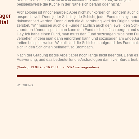
diskutieren, ob man da vielleicht Indikatoren dadurch hat, ob da jetzt
beispielsweise die Küche in der Nähe sich befand oder nicht."
Archäologie ist Knochenarbeit. Aber nicht nur körperlich, sondern auch g
äger
anspruchsvoll. Denn jeder Schritt, jede Schicht, jeder Fund muss genau
dokumentiert werden. Denn durch die Ausgrabung wird der Originalbefu
tal
zerstört. "Wir müssen auch die Funde natürlich auch den jeweiligen Sch
zuordnen können, sprich man kann den Fund nicht einfach bergen und 
Hey, ich habe einen Fund, man muss den Fund sozusagen mit einem Fun
versehen, indem man dann einordnen kann und sozusagen am Ende A
treffen beispielsweise: Wie alt sind die Schichten aufgrund des Fundmate
sich in den Schichten befindet", so Brombach.
Nach der Grabung ist die Arbeit aber noch lange nicht beendet. Denn es f
Auswertung, und das bedeutet für die Archäologen dann viel Büroarbeit.
(Montag, 13.04.26 - 16:28 Uhr - 5374 mal angesehen)
WERBUNG: