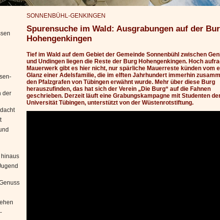
SONNENBÜHL-GENKINGEN
Spurensuche im Wald: Ausgrabungen auf der Bu
ssen
Hohengenkingen
Tief im Wald auf dem Gebiet der Gemeinde Sonnenbühl zwischen Ge
und Undingen liegen die Reste der Burg Hohengenkingen. Hoch aufr
Mauerwerk gibt es hier nicht, nur spärliche Mauerreste künden vom e
Glanz einer Adelsfamilie, die im elften Jahrhundert immerhin zusam
sen-
den Pfalzgrafen von Tübingen erwähnt wurde. Mehr über diese Burg
herauszufinden, das hat sich der Verein „Die Burg“ auf die Fahnen
 der
geschrieben. Derzeit läuft eine Grabungskampagne mit Studenten de
Universität Tübingen, unterstützt von der Wüstenrotstiftung.
edacht
t
 und
 hinaus
"Jugend
n Genuss
iehen
-