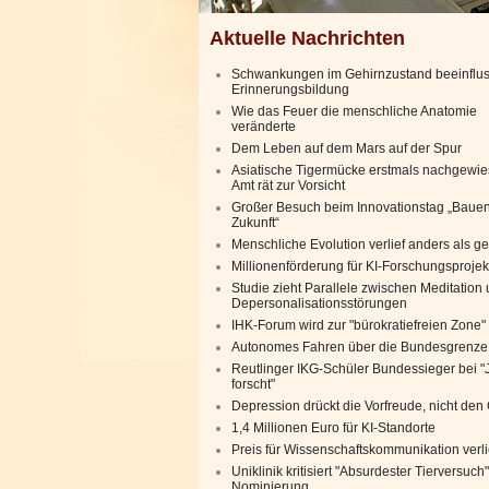
Aktuelle Nachrichten
Schwankungen im Gehirnzustand beeinflu
Erinnerungsbildung
Wie das Feuer die menschliche Anatomie
veränderte
Dem Leben auf dem Mars auf der Spur
Asiatische Tigermücke erstmals nachgewie
Amt rät zur Vorsicht
Großer Besuch beim Innovationstag „Bauen
Zukunft“
Menschliche Evolution verlief anders als g
Millionenförderung für KI-Forschungsprojek
Studie zieht Parallele zwischen Meditation
Depersonalisationsstörungen
IHK-Forum wird zur "bürokratiefreien Zone"
Autonomes Fahren über die Bundesgrenze
Reutlinger IKG-Schüler Bundessieger bei 
forscht"
Depression drückt die Vorfreude, nicht de
1,4 Millionen Euro für KI-Standorte
Preis für Wissenschaftskommunikation verl
Uniklinik kritisiert "Absurdester Tierversuch"
Nominierung