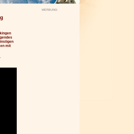
WERBUNG:
rg
nkingen
agendes
instigen
men mit
r