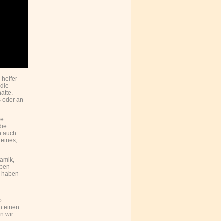
helfer
 die
atte.
s oder an
ne
die
h auch
 eines,
ramik,
uben
l haben
o
an einen
n wir