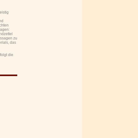
eistig
nd
ichten
sagen:
dzettel
ussagen zu
rials, das
olgt die