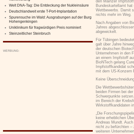
den Mainzer Impfstoffh
Welt DNA-Tag: Die Entdeckung der Nukleinsäure
Bundeskartellamt hat
Wettbewerbs. Damit st
Deutschlandweit erste T-Port-Implantation
nichts mehr im Weg.
Spurensuche im Wald: Ausgrabungen auf der Burg
Hohengenkingen
Nach Angaben von Bi
Jahres abgeschlossen
Uniklinikum für fragwürdigen Preis nominiert
abgewickelt.
Steinzeitlicher Steinbruch
Für Tübingen bedeutet
galt über Jahre hinweg
der deutschen Biotec
WERBUNG:
Unternehmen in den Fo
an einem Impfstoff a
BioNTech gelang Cure
Impfstoffkandidat sc
mit dem US-Konzern Pf
Keine Überschneidun
Die Wettbewerbshüter
beiden Firmen bei der
Schwerpunkte setzen. 
im Bereich der Krebs
Wirkstoffkandidaten i
„Die Forschungspipeli
keine erheblichen Übe
Andreas Mundt. Auch 
nicht zu befürchten –
weiteren Unternehmen