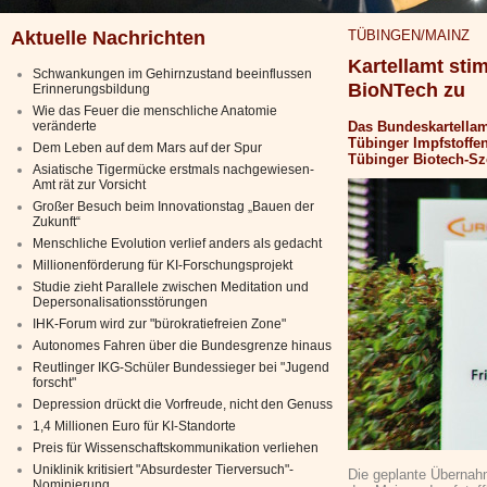
Aktuelle Nachrichten
TÜBINGEN/MAINZ
Kartellamt st
Schwankungen im Gehirnzustand beeinflussen
BioNTech zu
Erinnerungsbildung
Wie das Feuer die menschliche Anatomie
veränderte
Das Bundeskartella
Tübinger Impfstoffe
Dem Leben auf dem Mars auf der Spur
Tübinger Biotech-Sze
Asiatische Tigermücke erstmals nachgewiesen-
Amt rät zur Vorsicht
Großer Besuch beim Innovationstag „Bauen der
Zukunft“
Menschliche Evolution verlief anders als gedacht
Millionenförderung für KI-Forschungsprojekt
Studie zieht Parallele zwischen Meditation und
Depersonalisationsstörungen
IHK-Forum wird zur "bürokratiefreien Zone"
Autonomes Fahren über die Bundesgrenze hinaus
Reutlinger IKG-Schüler Bundessieger bei "Jugend
forscht"
Depression drückt die Vorfreude, nicht den Genuss
1,4 Millionen Euro für KI-Standorte
Preis für Wissenschaftskommunikation verliehen
Uniklinik kritisiert "Absurdester Tierversuch"-
Die geplante Übernah
Nominierung