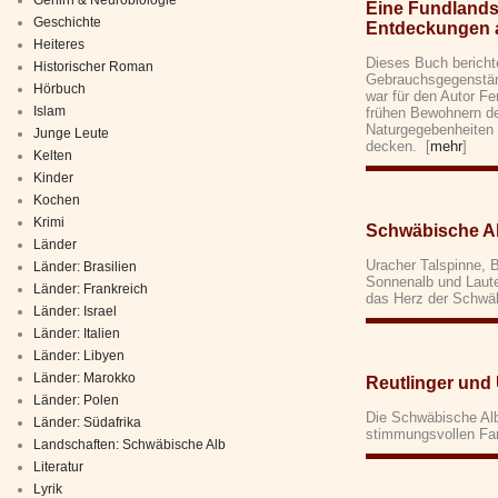
Eine Fundlands
Geschichte
Entdeckungen a
Heiteres
Dieses Buch bericht
Historischer Roman
Gebrauchsgegenständ
Hörbuch
war für den Autor Fe
Islam
frühen Bewohnern der
Naturgegebenheiten
Junge Leute
decken. [
mehr
]
Kelten
Kinder
Kochen
Krimi
Schwäbische Alb
Länder
Uracher Talspinne, 
Länder: Brasilien
Sonnenalb und Laute
Länder: Frankreich
das Herz der Schwäb
Länder: Israel
Länder: Italien
Länder: Libyen
Länder: Marokko
Reutlinger und
Länder: Polen
Die Schwäbische Alb
Länder: Südafrika
stimmungsvollen Fa
Landschaften: Schwäbische Alb
Literatur
Lyrik