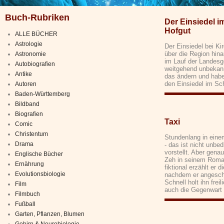
Buch-Rubriken
Der Einsiedel i
Hofgut
ALLE BÜCHER
Astrologie
Der Einsiedel bei Kir
über die Region hina
Astronomie
im Lauf der Landesg
Autobiografien
weitgehend unbekann
Antike
das ändern und habe
den Einsiedel im Sc
Autoren
Baden-Württemberg
Bildband
Biografien
Taxi
Comic
Christentum
Stundenlang in eine
Drama
- das ist nicht unbe
vorstellt. Aber gena
Englische Bücher
Zeh in seinem Romand
Ernährung
fiktional erzählt er 
Evolutionsbiologie
nachdem er angescho
Schnell holt ihn frei
Film
auch die Gegenwart 
Filmbuch
Fußball
Garten, Pflanzen, Blumen
Gehirn & Neurobiologie