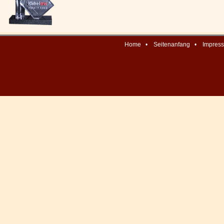
Home
•
Seitenanfang
•
Impres