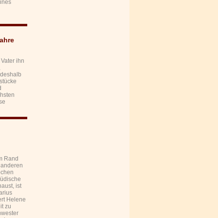
eines
Jahre
 Vater ihn
,
 deshalb
stücke
d
chsten
se
am Rand
m anderen
rochen
jüdische
aust, ist
arius
ert Helene
it zu
hwester