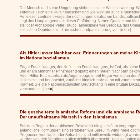
Der Mensch und seine Umgebung stehen in steter Wechselwirkung. W
entwickelt sich eine Kulturlandschaft und wie wirkt sie auf die Mensch
Auf dieser zentralen Frage der noch jungen deutschen Landschaftsarc
liegt das Hauptaugenmerk dieser Einführung. Neben Quellen und Me
stellt der Archäologe Peter Haupt Fallbeispiele wie Bergbau, das Umla
keltischen Oppidums und römische Landparzellierung vor. [
mehr
]
Als Hitler unser Nachbar war: Erinnerungen an meine Ki
im Nationalsozialismus
Edgar Feuchtwanger, der Neffe Lion Feuchtwangers, ist fünf, als seine 
und er am Münchner Prinzregentenplatz einen neuen Nachbarn beko
Adolf Hitler. Buchstäblich als Augenzeuge erlebt Edgar von da an den A
Hitlers mit und beobachtet, zunächst kindlich-naiv, dann mit zunehmen
Klarheit, wie die Nationalsozialisten Deutschland in eine brutale Diktat
verwandeln. [
mehr
]
Die gescheiterte islamische Reform und die arabische R
Der unaufhaltsame Marsch in den Islamismus
Seit dem Beginn der arabischen Revolte ist ein gutes Jahr vergangen -
anfängliche Hoffnungen sind zerstoben wie Spreu im Wind, viele optim
Prognosen wohlwollender Betrachter sind mittlerweile widerlegt worden
wurden von den Vorgängen offensichtlich überrascht - und sie hoffen d