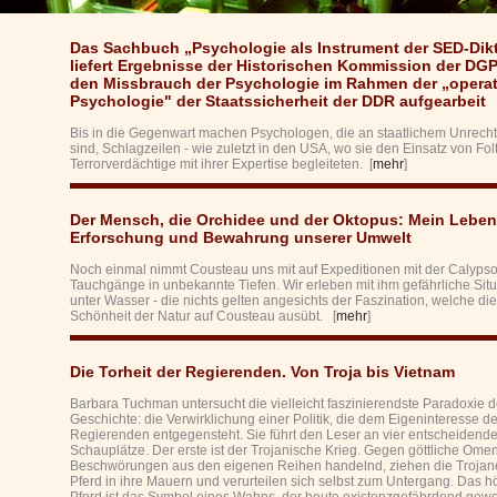
Das Sachbuch „Psychologie als Instrument der SED-Dikt
liefert Ergebnisse der Historischen Kommission der DGP
den Missbrauch der Psychologie im Rahmen der „opera
Psychologie" der Staatssicherheit der DDR aufgearbeit
Bis in die Gegenwart machen Psychologen, die an staatlichem Unrecht 
sind, Schlagzeilen - wie zuletzt in den USA, wo sie den Einsatz von Fo
Terrorverdächtige mit ihrer Expertise begleiteten. [
mehr
]
Der Mensch, die Orchidee und der Oktopus: Mein Leben 
Erforschung und Bewahrung unserer Umwelt
Noch einmal nimmt Cousteau uns mit auf Expeditionen mit der Calypso
Tauchgänge in unbekannte Tiefen. Wir erleben mit ihm gefährliche Sit
unter Wasser - die nichts gelten angesichts der Faszination, welche die
Schönheit der Natur auf Cousteau ausübt. [
mehr
]
Die Torheit der Regierenden. Von Troja bis Vietnam
Barbara Tuchman untersucht die vielleicht faszinierendste Paradoxie d
Geschichte: die Verwirklichung einer Politik, die dem Eigeninteresse de
Regierenden entgegensteht. Sie führt den Leser an vier entscheidend
Schauplätze. Der erste ist der Trojanische Krieg. Gegen göttliche Ome
Beschwörungen aus den eigenen Reihen handelnd, ziehen die Trojan
Pferd in ihre Mauern und verurteilen sich selbst zum Untergang. Das h