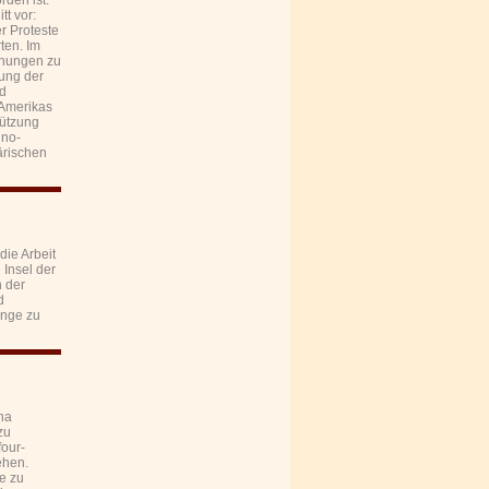
den ist.
tt vor:
r Proteste
ten. Im
iehungen zu
dung der
nd
 Amerikas
tützung
ino-
ärischen
ie Arbeit
 Insel der
n der
d
inge zu
na
zu
four-
ehen.
ie zu