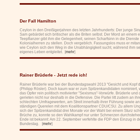
Der Fall Hamilton
Ceylon in den Dreißigerjahren des letzten Jahrhunderts: Der junge Si
Sam gebärdet sich britischer als die Briten selbst. Der Mord an einem 
Teepflanzer gibt ihm die Gelegenheit, seinen Scharfsinn in die Dienste
Kolonialherren zu stellen. Doch vergeblich. Fassungslos muss er mita
wie Ceylon sich den Weg in die Unabhängigkeit sucht, während ihm se
eigenes Leben entgleitet. [
mehr
]
Rainer Brüderle - Jetzt rede ich!
Rainer Brüderle war bei der Bundestagswahl 2013 "Gesicht und Kopf 
(Philipp Rösler). Doch kaum war er zum Spitzenkandidaten nominiert, 
das Opfer rein politisch motivierter "Sexismus"-Vorwürfe. Brüderle und
gerieten nicht nur deshalb in die Defensive. Die Partei litt zudem an ih
schlechten Umfragewerten, am Streit innerhalb ihrer Führung sowie a
ständigen Querelen mit dem Koalitionspartner CDU/CSU. Zu allem Un
sich der Spitzenkandidat drei Monate vor der Wahl bei einem Sturz sc
Brüche zu, konnte so den Wahlkampf nur unter Schmerzen durchstehe
Ende ist bekannt: Am 22. September verfehlte die FDP den Einzug in d
Bundestag. [
mehr
]