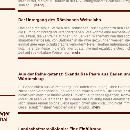
ihrer Mutter, die vor 70 Jahren in der NS-Tötungsanstalt Grafeneck 
sein soll. [
mehr
]
Der Untergang des Römischen Weltreichs
Das geheimnisvolle Sterben des Römischen Reichs gehört zu den Ere
die Europa grundlegend verändert haben. Wie konnte eine hochentwic
Zivilisation, die Zentralheizungen und Banken, Waffenfabriken und sog
Imageberater besaß, von Barbaren in die Knie gezwungen werden, die
einmal über eine Schriftsprache verfügten? Peter Heather unternimmt 
faszinierende Reise in die Welt der Spätantike und erzählt die Geschic
Zeit auf spektakuläre Weise neu. [
mehr
]
Aus der Reihe getanzt: Skandalöse Paare aus Baden un
Württemberg
Elf Geschichten aus Württemberg und Baden von unmöglichen Paaren
zuchtlosen Verhältnissen und verhängnisvollen Affären. Die Liebe lässt
nichts verbieten. Sie nimmt keine Rücksicht auf Standesgrenzen, Konv
Moral. Zu allen Zeiten haben sich Paare die Erfüllung ihrer Leidenschaft
Nicht immer enden solche Liebesgeschichten glücklich. Und nicht immer
Gesellschaft mit ihren Verboten daran schuld. [
mehr
]
äger
tal
Landschaftsarchäologie: Eine Einführung