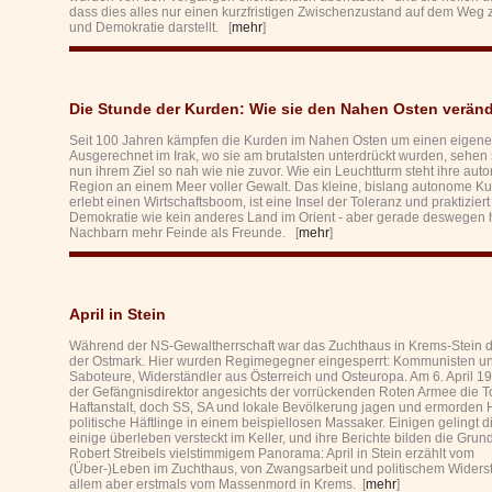
dass dies alles nur einen kurzfristigen Zwischenzustand auf dem Weg z
und Demokratie darstellt. [
mehr
]
Die Stunde der Kurden: Wie sie den Nahen Osten verän
Seit 100 Jahren kämpfen die Kurden im Nahen Osten um einen eigene
Ausgerechnet im Irak, wo sie am brutalsten unterdrückt wurden, sehen 
nun ihrem Ziel so nah wie nie zuvor. Wie ein Leuchtturm steht ihre au
Region an einem Meer voller Gewalt. Das kleine, bislang autonome Ku
erlebt einen Wirtschaftsboom, ist eine Insel der Toleranz und praktiziert
Demokratie wie kein anderes Land im Orient - aber gerade deswegen h
Nachbarn mehr Feinde als Freunde. [
mehr
]
April in Stein
Während der NS-Gewaltherrschaft war das Zuchthaus in Krems-Stein d
der Ostmark. Hier wurden Regimegegner eingesperrt: Kommunisten u
Saboteure, Widerständler aus Österreich und Osteuropa. Am 6. April 19
der Gefängnisdirektor angesichts der vorrückenden Roten Armee die T
Haftanstalt, doch SS, SA und lokale Bevölkerung jagen und ermorden
politische Häftlinge in einem beispiellosen Massaker. Einigen gelingt di
einige überleben versteckt im Keller, und ihre Berichte bilden die Gru
Robert Streibels vielstimmigem Panorama: April in Stein erzählt vom
(Über-)Leben im Zuchthaus, von Zwangsarbeit und politischem Widerst
allem aber erstmals vom Massenmord in Krems. [
mehr
]