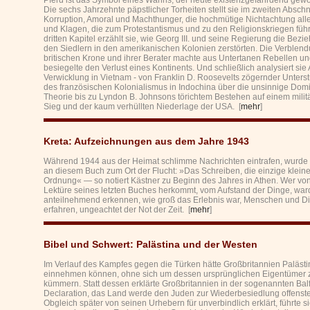
Pferd ist das Symbol eines Wahns, der heute existenzgefährdend gewor
Die sechs Jahrzehnte päpstlicher Torheiten stellt sie im zweiten Abschni
Korruption, Amoral und Machthunger, die hochmütige Nichtachtung alle
und Klagen, die zum Protestantismus und zu den Religionskriegen führ
dritten Kapitel erzählt sie, wie Georg III. und seine Regierung die Bez
den Siedlern in den amerikanischen Kolonien zerstörten. Die Verblen
britischen Krone und ihrer Berater machte aus Untertanen Rebellen u
besiegelte den Verlust eines Kontinents. Und schließlich analysiert sie
Verwicklung in Vietnam - von Franklin D. Roosevelts zögernder Unters
des französischen Kolonialismus in Indochina über die unsinnige Dom
Theorie bis zu Lyndon B. Johnsons törichtem Bestehen auf einem milit
Sieg und der kaum verhüllten Niederlage der USA. [
mehr
]
Kreta: Aufzeichnungen aus dem Jahre 1943
Während 1944 aus der Heimat schlimme Nachrichten eintrafen, wurde d
an diesem Buch zum Ort der Flucht: »Das Schreiben, die einzige kleine
Ordnung« ― so notiert Kästner zu Beginn des Jahres in Athen. Wer vo
Lektüre seines letzten Buches herkommt, vom Aufstand der Dinge, war
anteilnehmend erkennen, wie groß das Erlebnis war, Menschen und D
erfahren, ungeachtet der Not der Zeit. [
mehr
]
Bibel und Schwert: Palästina und der Westen
Im Verlauf des Kampfes gegen die Türken hätte Großbritannien Palästi
einnehmen können, ohne sich um dessen ursprünglichen Eigentümer 
kümmern. Statt dessen erklärte Großbritannien in der sogenannten Bal
Declaration, das Land werde den Juden zur Wiederbesiedlung offenst
Obgleich später von seinen Urhebern für unverbindlich erklärt, führte s