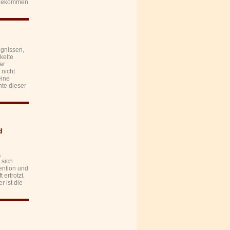
umgekommen
ignissen,
kelte
ar
 nicht
eine
hte dieser
d
,
 sich
ention und
 ertrotzt.
 ist die