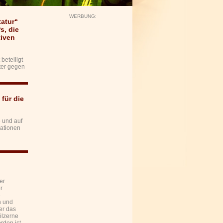
WERBUNG:
atur“
s, die
tiven
beteiligt
lter gegen
für die
 und auf
uationen
er
r
e
n und
er das
ölzerne