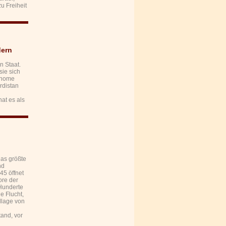
u Freiheit
dern
n Staat.
sie sich
tonome
rdistan
at es als
as größte
nd
45 öffnet
ore der
 Hunderte
e Flucht,
ndlage von
and, vor