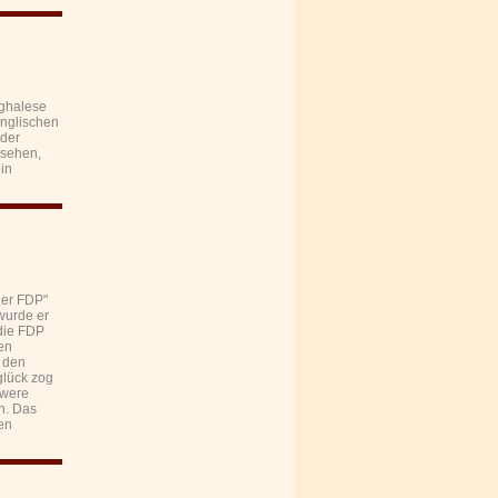
nghalese
englischen
 der
nsehen,
in
der FDP"
wurde er
 die FDP
ren
n den
glück zog
hwere
n. Das
en