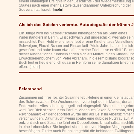
einem einmaligen Ereignis in der Geschichte - der Wiederherstellung 
Staates nach einer mehr als zweitausendjährigen Unterbrechung der
Souveränität: Israel. [
mehr
]
Als ich das Spielen verlernte: Autobiografie der frühen 
Ein Junge wird ins Nazideutschland hineingeboren als Sohn eines
Widerständlers in Berlin. Er ist schwach und ungeschickt, weshalb sein
missachtet. Kein Held wie jener, erlebt er eine Kindheit aus Verstellung
Schweigen, Flucht, Scham und Einsamkeit. "Viele Jahre habe ich mich
geschämt und habe kaum etwas über meine Erlebnisse erzählt." Bruch
dieser Kindheit ohne Kindsein finden sich als Motive in den Kinder- un
Erwachsenenbüchern von Peter Abraham. In diesem bislang biografis
Buch legt er heute endlich quasi in Reinform seine damaligen Erlebnis
offen. [
mehr
]
Feierabend
Zusammen mit ihrer Tochter Susanne lebt Helene in einer Kleinstadt 
des Schwarzwalds. Die Wochenenden verbringt sie mit Marius, der a
Ende wohnt. Alles scheint geregelt und eingespielt. Bis bei ihr eingeb
wird. Der Dieb stiehlt nur ein Parfüm. Aber auch Jakob Silberzahn, der 
Psychoanalytiker, der deportiert wurde und als Geist im Arbeitszimmer h
verschwunden. Dafür taucht wenig später eine dubiose Putzfrau auf, M
entzieht sich und Susanne führt ein Doppelleben. Unaufhaltsam schlitt
in eine Lebenskrise. Sie beginnt sich mit der verdrängten Vergangenhe
beschäftigen. Zu der auch Brunhilde gehört die behinderte Zwillingssc