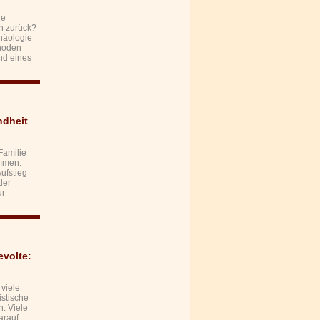
ie
en zurück?
häologie
thoden
nd eines
ndheit
Familie
mmen:
ufstieg
der
ur
evolte:
 viele
istische
. Viele
arauf,